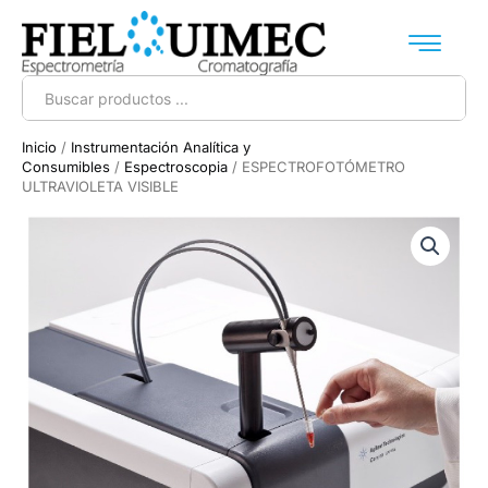
Ir
al
contenido
Search
...
Inicio
/
Instrumentación Analítica y
Consumibles
/
Espectroscopia
/ ESPECTROFOTÓMETRO
ULTRAVIOLETA VISIBLE