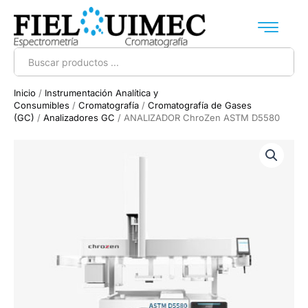
Ir
al
contenido
Search
...
Inicio
/
Instrumentación Analítica y
Consumibles
/
Cromatografía
/
Cromatografía de Gases
(GC)
/
Analizadores GC
/ ANALIZADOR ChroZen ASTM D5580